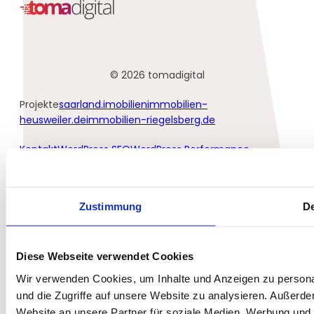
© 2026 tomadigital
Projekte
saarland.imobilien
immobilien-
heusweiler.de
immobilien-riegelsberg.de
Kontakt
WordPress SEO
WordPress Performance
Tipps
SEO Frechen
Boutique SEO Agentur
Home
Zustimmung
De
Impressum
Datenschutzerklärung
Diese Webseite verwendet Cookies
Glossar
Wir verwenden Cookies, um Inhalte und Anzeigen zu personal
und die Zugriffe auf unsere Website zu analysieren. Außerd
Website an unsere Partner für soziale Medien, Werbung und 