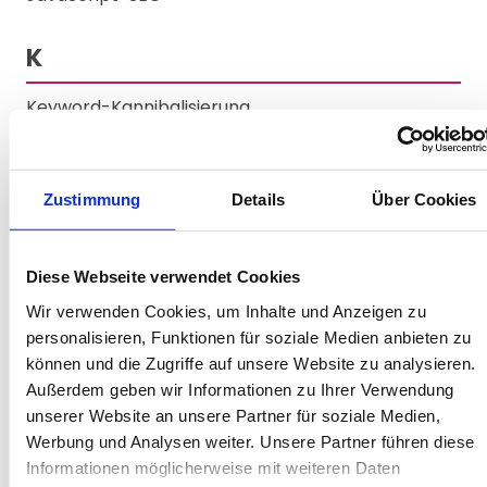
K
Keyword-Kannibalisierung
Keyword-Recherche
Klickrate
Zustimmung
Details
Über Cookies
Knowledge Graph
L
Diese Webseite verwendet Cookies
Wir verwenden Cookies, um Inhalte und Anzeigen zu
Ladezeit
personalisieren, Funktionen für soziale Medien anbieten zu
Link Juice
können und die Zugriffe auf unsere Website zu analysieren.
Linkbuilding
Außerdem geben wir Informationen zu Ihrer Verwendung
Linkprofil
unserer Website an unsere Partner für soziale Medien,
Werbung und Analysen weiter. Unsere Partner führen diese
Local Pack
Informationen möglicherweise mit weiteren Daten
Local SEO