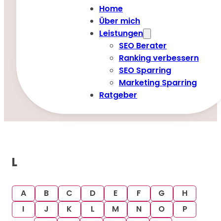
Home
Über mich
Leistungen
SEO Berater
Ranking verbessern
SEO Sparring
Marketing Sparring
Ratgeber
L
A
B
C
D
E
F
G
H
I
J
K
L
M
N
O
P