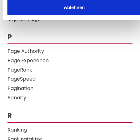
O
Ablehnen
Orphan Page
P
Page Authority
Page Experience
PageRank
PageSpeed
Pagination
Penalty
R
Ranking
Rankingfaktor