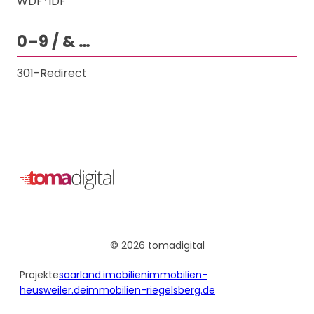
WDF*IDF
0–9 / & …
301-Redirect
© 2026 tomadigital
Projekte
saarland.imobilien
immobilien-
heusweiler.de
immobilien-riegelsberg.de