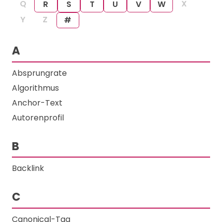
Q
X
R
S
T
U
V
W
Y
Z
#
A
Absprungrate
Algorithmus
Anchor-Text
Autorenprofil
B
Backlink
C
Canonical-Tag